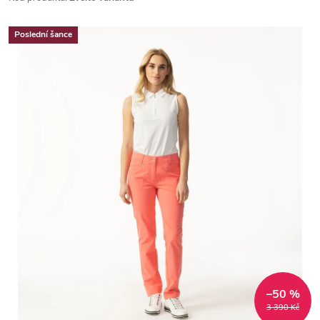
Poslední šance
–50 %
3 390 Kč