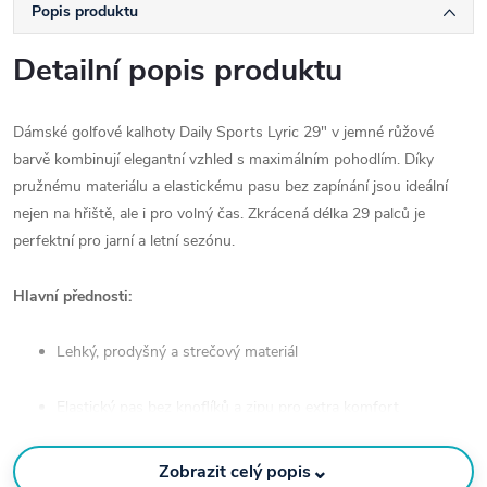
Popis produktu
Detailní popis produktu
Dámské golfové kalhoty Daily Sports Lyric 29" v jemné růžové
barvě kombinují elegantní vzhled s maximálním pohodlím. Díky
pružnému materiálu a elastickému pasu bez zapínání jsou ideální
nejen na hřiště, ale i pro volný čas. Zkrácená délka 29 palců je
perfektní pro jarní a letní sezónu.
Hlavní přednosti:
Lehký, prodyšný a strečový materiál
Elastický pas bez knoflíků a zipu pro extra komfort
Zkrácená délka nohavic (29") – ideální do teplejších dnů
⌄
Zobrazit celý popis