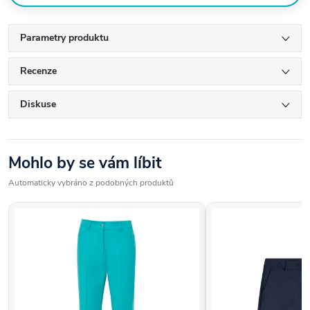
Moderní, úzký střih lichotící postavě
Parametry produktu
Snadno kombinovatelné s další golfovou módou
Recenze
Rychleschnoucí a nemačkavý materiál
Diskuse
Vhodné na golf i každodenní nošení
Mohlo by se vám líbit
Automaticky vybráno z podobných produktů