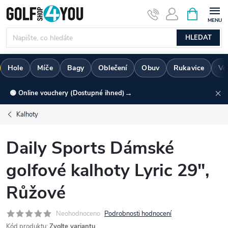
Přejít
NÁKUPNÍ
KOŠÍK
na
obsah
HLEDAT
Hole
Míče
Bagy
Oblečení
Obuv
Rukavice
Vo
→
🟢 Online vouchery (Dostupné ihned)
Kalhoty
Daily Sports Dámské
golfové kalhoty Lyric 29",
Růžové
Neohodnoceno
Podrobnosti hodnocení
Kód produktu:
Zvolte variantu