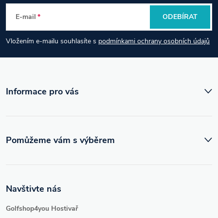
p
E-mail
ODEBÍRAT
a
Vložením e-mailu souhlasíte s
podmínkami ochrany osobních údajů
t
í
Informace pro vás
Pomůžeme vám s výběrem
Navštivte nás
Golfshop4you Hostivař