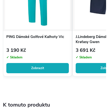
PING Dámské Golfové Kalhoty Vic
J.Lindeberg Dámské
Kraťasy Gwen
3 190 Kč
3 691 Kč
✓ Skladem
✓ Skladem
Zobrazit
Zobra
K tomuto produktu