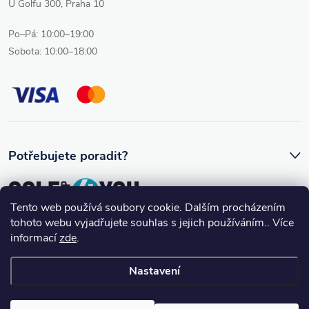
U Golfu 300, Praha 10
Po–Pá: 10:00–19:00
Sobota: 10:00–18:00
Potřebujete poradit?
Tento web používá soubory cookie. Dalším procházením
tohoto webu vyjadřujete souhlas s jejich používáním.. Více
Ozve se vám skutečný člověk, který golfovému vybavení rozumí.
informací
zde
.
Nastavení
Copyright 2026
Golfshop4you
. Všechna práva vyhrazena.
Upravit
nastavení cookies