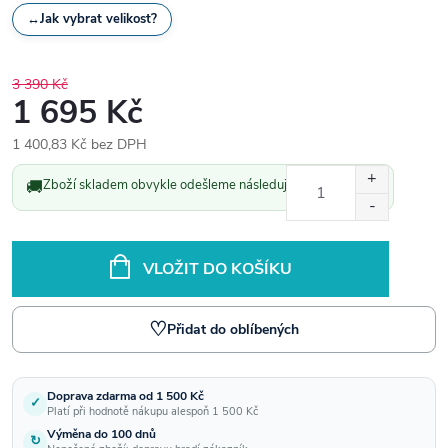
↔
Jak vybrat velikost?
3 390 Kč
1 695 Kč
1 400,83 Kč bez DPH
Měrná
🚚
Zboží skladem obvykle odešleme následující pracovní den.
cena:
VLOŽIT DO KOŠÍKU
♡
Přidat do oblíbených
Doprava zdarma od 1 500 Kč
✓
Platí při hodnotě nákupu alespoň 1 500 Kč
Výměna do 100 dnů
↻