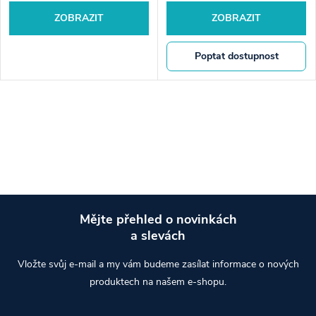
ZOBRAZIT
ZOBRAZIT
Poptat dostupnost
Mějte přehled o novinkách
a slevách
Z
Vložte svůj e-mail a my vám budeme zasílat informace o nových
á
produktech na našem e-shopu.