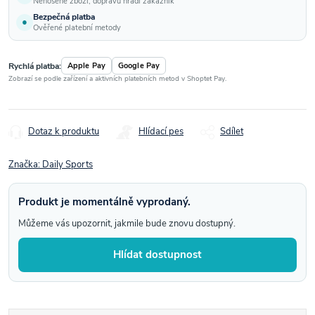
Nenošené zboží; dopravu hradí zákazník
Bezpečná platba
●
Ověřené platební metody
Rychlá platba:
Apple Pay
Google Pay
Zobrazí se podle zařízení a aktivních platebních metod v Shoptet Pay.
Dotaz k produktu
Hlídací pes
Sdílet
Značka:
Daily Sports
Produkt je momentálně vyprodaný.
Můžeme vás upozornit, jakmile bude znovu dostupný.
Hlídat dostupnost