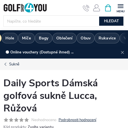
Přejít
NÁKUPNÍ
KOŠÍK
na
obsah
HLEDAT
Hole
Míče
Bagy
Oblečení
Obuv
Rukavice
Vo
→
🟢 Online vouchery (Dostupné ihned)
Sukně
Daily Sports Dámská
golfová sukně Lucca,
Růžová
Neohodnoceno
Podrobnosti hodnocení
Kód produktu:
Zvolte variantu