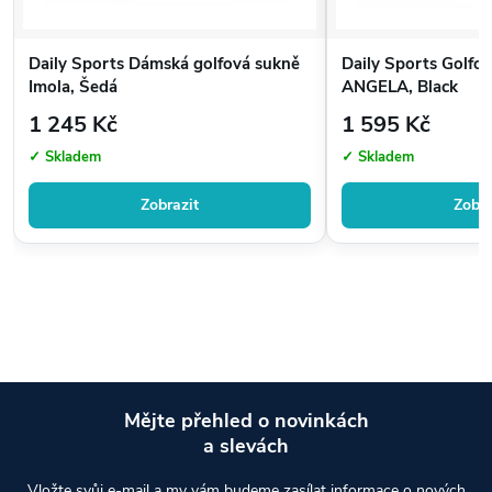
Daily Sports Dámská golfová sukně
Daily Sports Golfo
Imola, Šedá
ANGELA, Black
1 245 Kč
1 595 Kč
✓ Skladem
✓ Skladem
Zobrazit
Zobra
Mějte přehled o novinkách
a slevách
Z
Vložte svůj e-mail a my vám budeme zasílat informace o nových