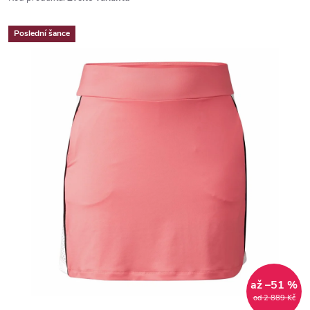
Poslední šance
až –51 %
od 2 889 Kč