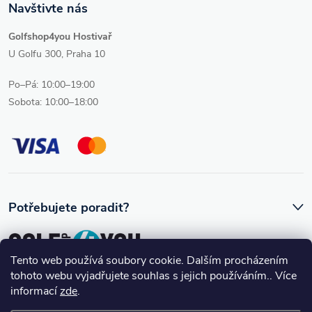
Navštivte nás
Golfshop4you Hostivař
U Golfu 300, Praha 10
Po–Pá: 10:00–19:00
Sobota: 10:00–18:00
Potřebujete poradit?
Tento web používá soubory cookie. Dalším procházením
tohoto webu vyjadřujete souhlas s jejich používáním.. Více
Ozve se vám skutečný člověk, který golfovému vybavení rozumí.
informací
zde
.