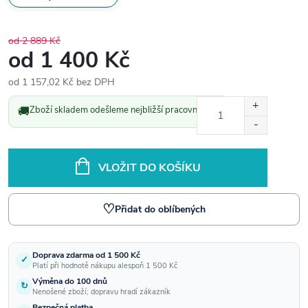
od 2 889 Kč
od
1 400 Kč
od
1 157,02 Kč
bez DPH
Měrná
🚚
Zboží skladem odešleme nejbližší pracovní den.
cena:
VLOŽIT DO KOŠÍKU
♡
Přidat do oblíbených
Doprava zdarma od 1 500 Kč
✓
Platí při hodnotě nákupu alespoň 1 500 Kč
Výměna do 100 dnů
↻
Nenošené zboží; dopravu hradí zákazník
Bezpečná platba