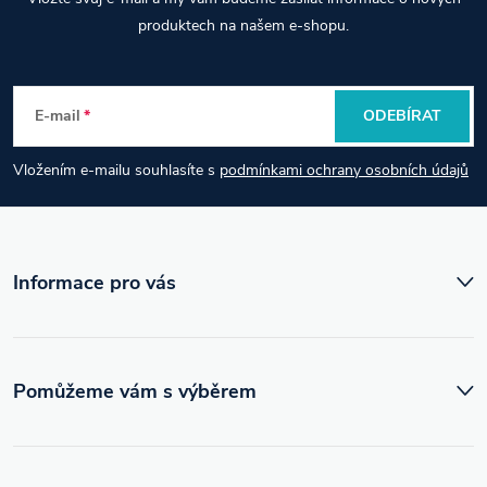
á
produktech na našem e-shopu.
p
E-mail
ODEBÍRAT
a
Vložením e-mailu souhlasíte s
podmínkami ochrany osobních údajů
t
í
Informace pro vás
Pomůžeme vám s výběrem