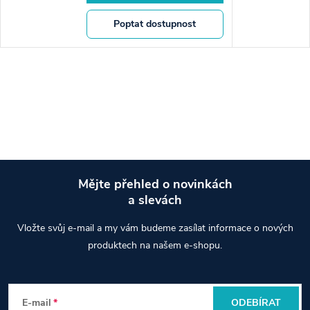
Poptat dostupnost
Mějte přehled o novinkách
a slevách
Z
Vložte svůj e-mail a my vám budeme zasílat informace o nových
á
produktech na našem e-shopu.
p
E-mail
ODEBÍRAT