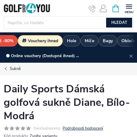
Přejít
NÁKUPNÍ
KOŠÍK
na
obsah
HLEDAT
až -80%
🎁 Vouchery ihned
Hole
Míče
Bagy
Oblečen
→
🟢 Online vouchery (Dostupné ihned)
Sukně
Daily Sports Dámská
golfová sukně Diane, Bílo-
Modrá
Neohodnoceno
Podrobnosti hodnocení
Kód produktu:
Zvolte variantu