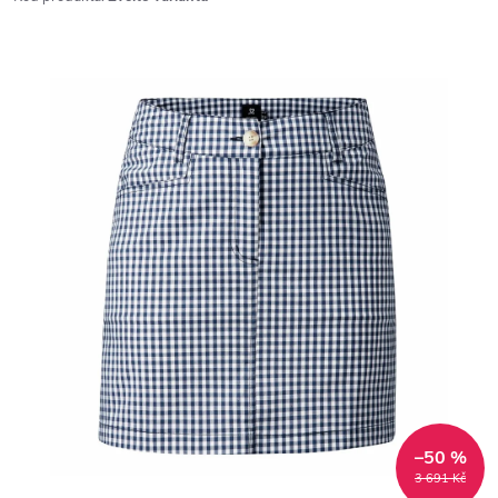
–50 %
3 691 Kč