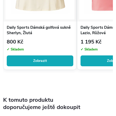
Daily Sports Dámská golfová sukně
Daily Sports Dámsk
Sherlyn, Žlutá
Lazio, Růžová
800 Kč
1 195 Kč
✓ Skladem
✓ Skladem
Zobrazit
Zobra
K tomuto produktu
doporučujeme ještě dokoupit