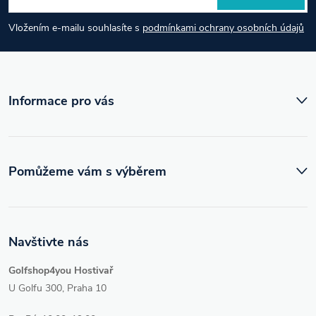
a
Vložením e-mailu souhlasíte s
podmínkami ochrany osobních údajů
t
í
Informace pro vás
Pomůžeme vám s výběrem
Navštivte nás
Golfshop4you Hostivař
U Golfu 300, Praha 10