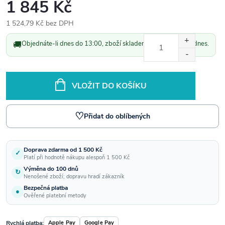
1 845 Kč
1 524,79 Kč bez DPH
Měrná
🚚
Objednáte-li dnes do 13:00, zboží skladem odešleme ještě dnes.
cena:
VLOŽIT DO KOŠÍKU
♡
Přidat do oblíbených
Doprava zdarma od 1 500 Kč
✓
Platí při hodnotě nákupu alespoň 1 500 Kč
Výměna do 100 dnů
↻
Nenošené zboží; dopravu hradí zákazník
Bezpečná platba
●
Ověřené platební metody
Rychlá platba:
Apple Pay
Google Pay