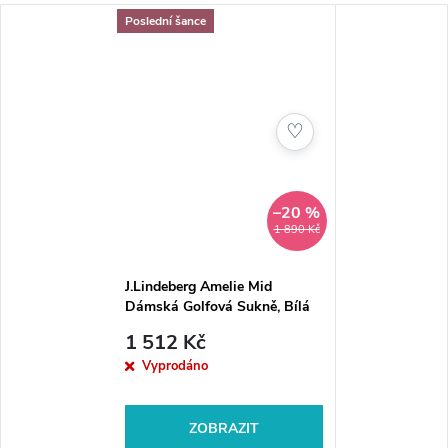
Poslední šance
♡
–20 %
1 890 Kč
J.Lindeberg Amelie Mid
Dámská Golfová Sukně, Bílá
1 512 Kč
Vyprodáno
ZOBRAZIT