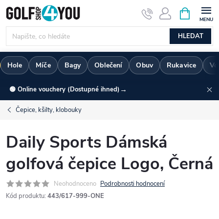
Přejít
NÁKUPNÍ
KOŠÍK
na
obsah
HLEDAT
Hole
Míče
Bagy
Oblečení
Obuv
Rukavice
Vo
→
🟢 Online vouchery (Dostupné ihned)
Čepice, kšilty, klobouky
Daily Sports Dámská
golfová čepice Logo, Černá
Neohodnoceno
Podrobnosti hodnocení
Kód produktu:
443/617-999-ONE