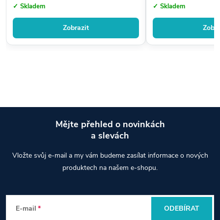
✓ Skladem
✓ Skladem
Zobrazit
Zobra
Mějte přehled o novinkách
a slevách
Z
Vložte svůj e-mail a my vám budeme zasílat informace o nových
á
produktech na našem e-shopu.
p
E-mail
ODEBÍRAT