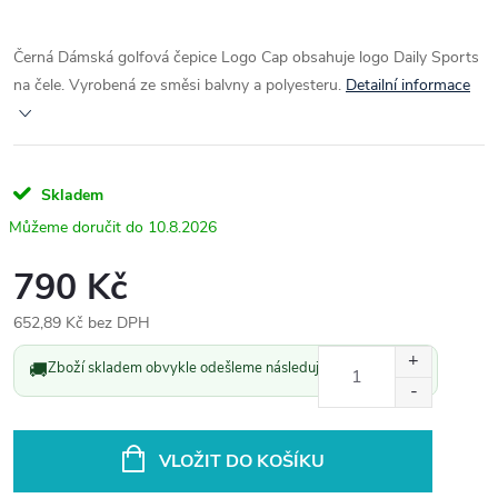
Černá Dámská golfová čepice Logo Cap obsahuje logo Daily Sports
na čele. Vyrobená ze směsi balvny a polyesteru.
Detailní informace
Skladem
10.8.2026
790 Kč
652,89 Kč bez DPH
Měrná
🚚
Zboží skladem obvykle odešleme následující pracovní den.
cena:
VLOŽIT DO KOŠÍKU