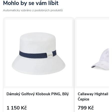
Mohlo by se vám líbit
Automaticky vybráno z podobných produktů
Dámský Golfový Klobouk PING, Bílý
Callaway Hightail 
Čepice
1 150 Kč
799 Kč