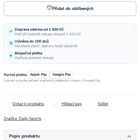
♡
Přidat do oblíbených
Doprava zdarma od 1 500 Kč
✓
Platí při hodnotě nákupu alespoň 1 500 Kč
Výměna do 100 dnů
↻
Nenošené zboží; dopravu hradí zákazník
Bezpečná platba
●
Ověřené platební metody
Rychlá platba:
Apple Pay
Google Pay
Zobrazí se podle zařízení a aktivních platebních metod v Shoptet Pay.
Dotaz k produktu
Hlídací pes
Sdílet
Značka:
Daily Sports
Popis produktu