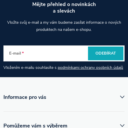
Mějte přehled o novinkách
a slevách
Z
Vložte svůj e-mail a my vám budeme zasílat informace o nových
á
produktech na našem e-shopu.
p
E-mail
ODEBÍRAT
a
Vložením e-mailu souhlasíte s
podmínkami ochrany osobních údajů
t
í
Informace pro vás
Pomůžeme vám s výběrem