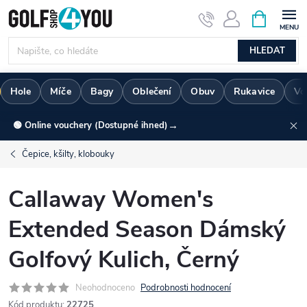
Přejít
NÁKUPNÍ
KOŠÍK
na
obsah
HLEDAT
Hole
Míče
Bagy
Oblečení
Obuv
Rukavice
Vo
→
🟢 Online vouchery (Dostupné ihned)
Čepice, kšilty, klobouky
Callaway Women's
Extended Season Dámský
Golfový Kulich, Černý
Neohodnoceno
Podrobnosti hodnocení
Kód produktu:
22725