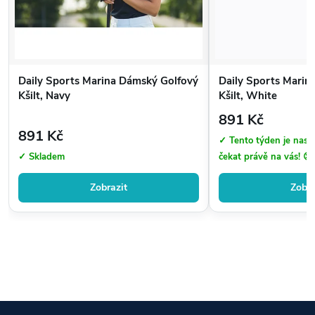
Daily Sports Marina Dámský Golfový
Daily Sports Marin
Kšilt, Navy
Kšilt, White
891 Kč
891 Kč
✓ Tento týden je nas
✓ Skladem
čekat právě na vás! 😍
Zobrazit
Zobra