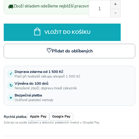
Měrná
🚚
Zboží skladem odešleme nejbližší pracovní den.
cena:
VLOŽIT DO KOŠÍKU
♡
Přidat do oblíbených
Doprava zdarma od 1 500 Kč
✓
Platí při hodnotě nákupu alespoň 1 500 Kč
Výměna do 100 dnů
↻
Nenošené zboží; dopravu hradí zákazník
Bezpečná platba
●
Ověřené platební metody
Rychlá platba:
Apple Pay
Google Pay
Zobrazí se podle zařízení a aktivních platebních metod v Shoptet Pay.