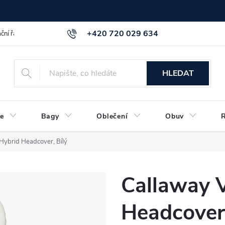
+420 720 029 634
ční řád
GDPR info a směrnice
Kontakt
HLEDAT
e
Bagy
Oblečení
Obuv
Hybrid Headcover, Bílý
Callaway 
Headcover,