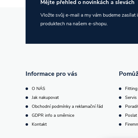
Mějte přehled o novinkách
a slevách
Z
Vložte svůj e-mail a my vám budeme zasílat
produktech na našem e-shopu.
á
p
a
t
Informace pro vás
Pomůž
í
O NÁS
Fitting
Jak nakupovat
Servis 
Obchodní podmínky a reklamační řád
Poradi
GDPR info a směrnice
Poslat
Kontakt
Firemn