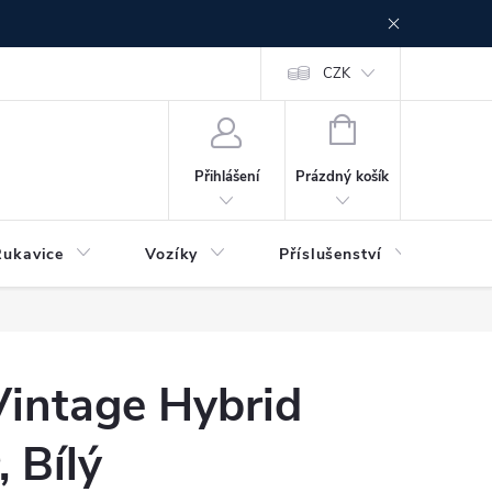
CZK
NÁKUPNÍ
KOŠÍK
Prázdný košík
Přihlášení
Rukavice
Vozíky
Příslušenství
Ser
Vintage Hybrid
 Bílý