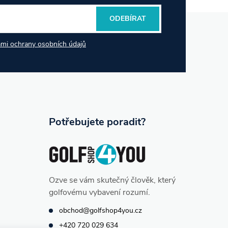
ODEBÍRAT
mi ochrany osobních údajů
Potřebujete poradit?
Ozve se vám skutečný člověk, který
golfovému vybavení rozumí.
obchod@golfshop4you.cz
+420 720 029 634