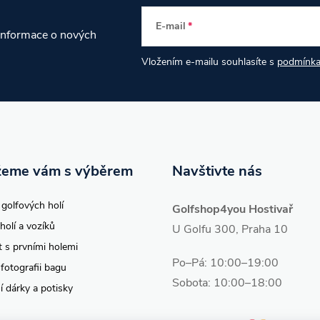
E-mail
 informace o nových
Vložením e-mailu souhlasíte s
podmínka
eme vám s výběrem
Navštivte nás
 golfových holí
Golfshop4you Hostivař
holí a vozíků
U Golfu 300, Praha 10
t s prvními holemi
Po–Pá: 10:00–19:00
 fotografii bagu
Sobota: 10:00–18:00
í dárky a potisky