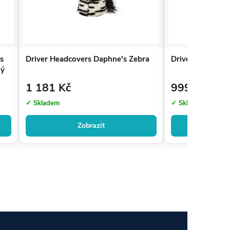
s
Driver Headcovers Daphne's Zebra
Driver Headcove
ný
1 181 Kč
999 Kč
✓ Skladem
✓ Skladem
Zobrazit
Zo