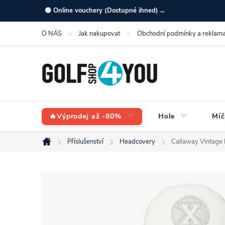
Přejít
→
🟢 Online vouchery (Dostupné ihned)
na
O NÁS
Jak nakupovat
Obchodní podmínky a reklama
obsah
🔥Výprodej až -80%
Hole
Míč
Příslušenství
Headcovery
Callaway Vintage 
Domů