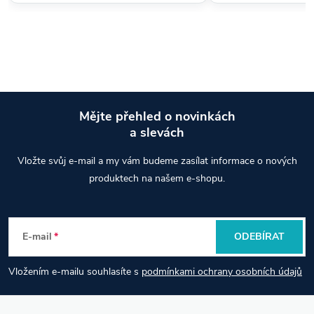
Mějte přehled o novinkách
a slevách
Z
Vložte svůj e-mail a my vám budeme zasílat informace o nových
á
produktech na našem e-shopu.
p
E-mail
ODEBÍRAT
a
Vložením e-mailu souhlasíte s
podmínkami ochrany osobních údajů
t