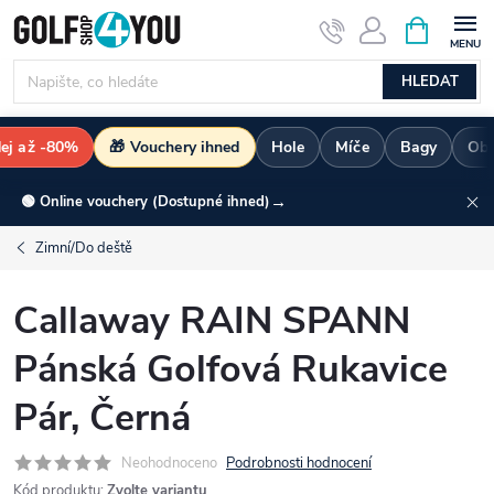
Přejít
NÁKUPNÍ
KOŠÍK
na
obsah
HLEDAT
ej až -80%
🎁 Vouchery ihned
Hole
Míče
Bagy
Obl
→
🟢 Online vouchery (Dostupné ihned)
Zimní/Do deště
Callaway RAIN SPANN
Pánská Golfová Rukavice
Pár, Černá
Neohodnoceno
Podrobnosti hodnocení
Kód produktu:
Zvolte variantu