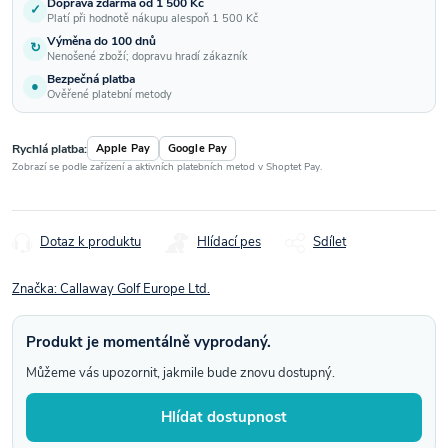
Doprava zdarma od 1 500 Kč
✓
Platí při hodnotě nákupu alespoň 1 500 Kč
Výměna do 100 dnů
↻
Nenošené zboží; dopravu hradí zákazník
Bezpečná platba
●
Ověřené platební metody
Rychlá platba:
Apple Pay
Google Pay
Zobrazí se podle zařízení a aktivních platebních metod v Shoptet Pay.
Dotaz k produktu
Hlídací pes
Sdílet
Značka:
Callaway Golf Europe Ltd.
Produkt je momentálně vyprodaný.
Můžeme vás upozornit, jakmile bude znovu dostupný.
Hlídat dostupnost