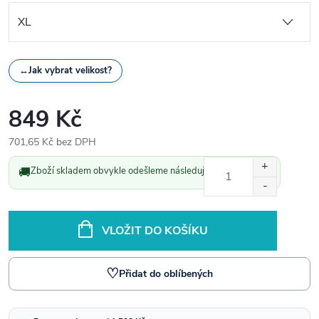
↔
Jak vybrat velikost?
849 Kč
701,65 Kč bez DPH
Měrná
🚚
Zboží skladem obvykle odešleme následující pracovní den.
cena:
VLOŽIT DO KOŠÍKU
♡
Přidat do oblíbených