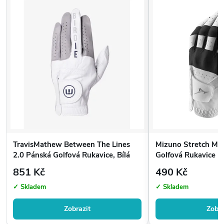
TravisMathew Between The Lines
Mizuno Stretch Me
2.0 Pánská Golfová Rukavice, Bílá
Golfová Rukavice
851 Kč
490 Kč
✓ Skladem
✓ Skladem
Zobrazit
Zobra