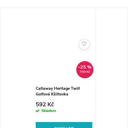
♡
–25 %
790 Kč
Callaway Heritage Twill
Golfová Kšiltovka
592 Kč
Skladem