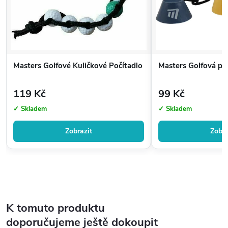
Masters Golfové Kuličkové Počítadlo
Masters Golfová pl
119 Kč
99 Kč
✓ Skladem
✓ Skladem
Zobrazit
Zobra
K tomuto produktu
doporučujeme ještě dokoupit