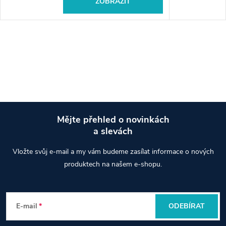
ZOBRAZIT
Mějte přehled o novinkách
a slevách
Z
Vložte svůj e-mail a my vám budeme zasílat informace o nových
á
produktech na našem e-shopu.
p
E-mail
ODEBÍRAT
a