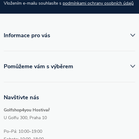
Vložením e-mailu souhlasíte s
podmínkami ochrany osobních údajů
t
í
Informace pro vás
Pomůžeme vám s výběrem
Navštivte nás
Golfshop4you Hostivař
U Golfu 300, Praha 10
Po–Pá: 10:00–19:00