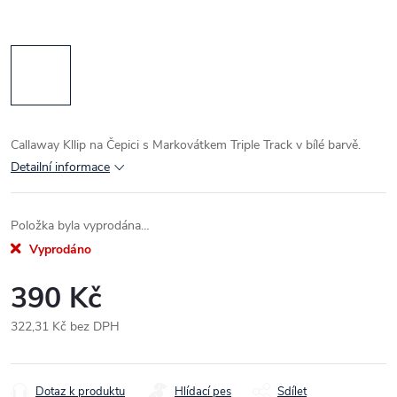
Callaway Kllip na Čepici s Markovátkem Triple Track v bílé barvě.
Detailní informace
Položka byla vyprodána…
Vyprodáno
390 Kč
322,31 Kč bez DPH
Měrná
cena:
Dotaz k produktu
Hlídací pes
Sdílet