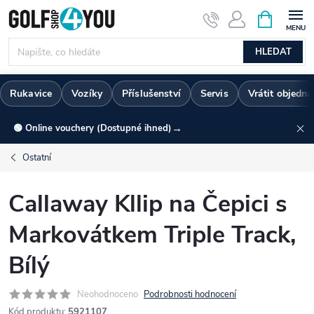
Přejít
NÁKUPNÍ
KOŠÍK
na
obsah
HLEDAT
Rukavice
Vozíky
Příslušenství
Servis
Vrátit objedn
→
🟢 Online vouchery (Dostupné ihned)
Ostatní
Callaway Kllip na Čepici s
Markovátkem Triple Track,
Bílý
Neohodnoceno
Podrobnosti hodnocení
Kód produktu:
5921107