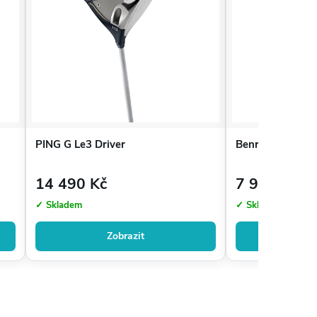
PING G Le3 Driver
Benross Golf DE
14 490 Kč
7 990 Kč
✓ Skladem
✓ Skladem
Zobrazit
Zo