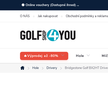
Přejít
→
🟢 Online vouchery (Dostupné ihned)
na
O NÁS
Jak nakupovat
Obchodní podmínky a reklama
obsah
🔥Výprodej až -80%
Hole
Míč
Hole
Drivery
Bridgestone Golf BX2HT Drive
Domů