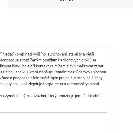
í hledají kombinaci vyššího launchování, stability a větší
-Monocoque s rozšířeným použitím karbonových prvků se
izovat hlavu hole při kontaktu s míčem a minimalizovat ztrátu
ii Biting Face 2.0, která zlepšuje kontakt mezi úderovou plochou
ce a podporuje efektivnější spin pro delší a stabilnější rány.
a paty hole, což zlepšuje forgiveness a zachování rychlosti
ěma vyměnitelnými závažími, který umožňuje jemné doladění