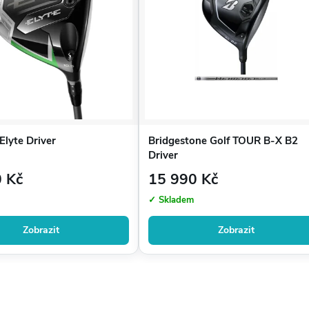
Popis
mi-Monocoque
 2.0
 / stabilní carry
 Cartridge systém
Elyte Driver
Bridgestone Golf TOUR B-X B2
Driver
nchování míče, větší jistotu z odpaliště a stabilnější délku i při
 Kč
15 990 Kč
✓ Skladem
í odpaly.
Zobrazit
Zobrazit