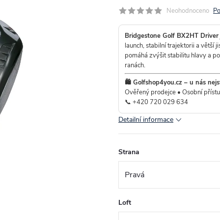
Neohodnoceno
Po
Bridgestone Golf BX2HT Driver
launch, stabilní trajektorii a vět
pomáhá zvýšit stabilitu hlavy a p
ranách.
🛍️ Golfshop4you.cz – u nás nejs
Ověřený prodejce • Osobní příst
📞
+420 720 029 634
Detailní informace
Strana
Loft