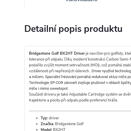
Detailní popis produktu
Bridgestone Golf BX2HT Driver
je navržen pro golfisty, kteř
tolerance při odpalu. Díky moderní konstrukci Carbon Semi
podařilo zvýšit moment setrvačnosti (MOI), což pomáhá stabil
vzdálenosti při nepřesných úderech.
Driver využívá technolog
a míčem. Speciální frézování pomáhá redukovat skluz míče po fa
Technologie SP-COR zároveň zvyšuje pružnost v oblasti špičky 
míče i mimo sweetspot.
Součástí driveru je také Adjustable Cartridge systém se dv
trajektorie a pocitu při odpalu podle preferencí hráče.
Typ:
driver
Značka:
Bridgestone Golf
Model:
BX2HT