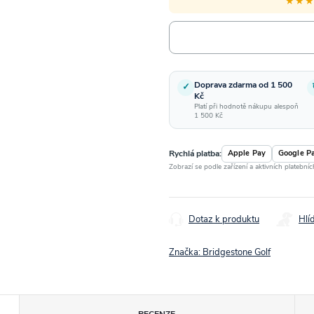
★★
Doprava zdarma od 1 500
✓
Kč
Platí při hodnotě nákupu alespoň
1 500 Kč
Rychlá platba:
Apple Pay
Google P
Zobrazí se podle zařízení a aktivních platební
Dotaz k produktu
Hlí
Značka:
Bridgestone Golf
RECENZE