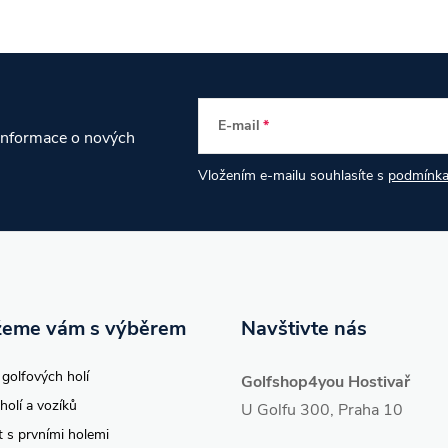
E-mail
 informace o nových
Vložením e-mailu souhlasíte s
podmínka
eme vám s výběrem
Navštivte nás
 golfových holí
Golfshop4you Hostivař
holí a vozíků
U Golfu 300, Praha 10
t s prvními holemi