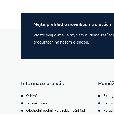
U nás nejste jen objednávka.
Mějte přehled o novinkách
a slevách
Z
Vložte svůj e-mail a my vám budeme zasílat
produktech na našem e-shopu.
á
p
a
t
Informace pro vás
Pomůž
í
O NÁS
Fitting
Jak nakupovat
Servis 
Obchodní podmínky a reklamační řád
Poradi