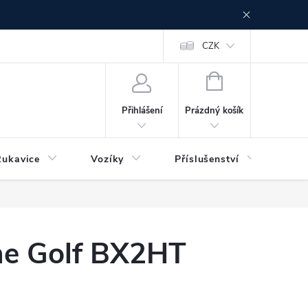
CZK
NÁKUPNÍ
KOŠÍK
Prázdný košík
Přihlášení
Rukavice
Vozíky
Příslušenství
Ser
ne Golf BX2HT