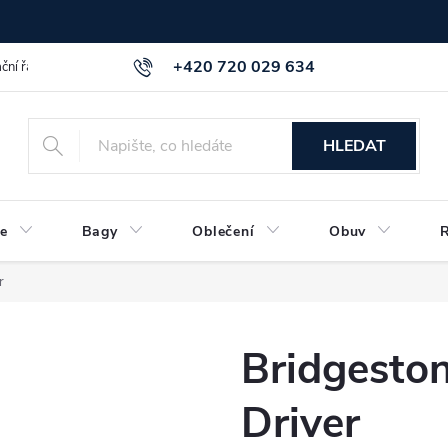
+420 720 029 634
ční řád
GDPR info a směrnice
Kontakt
HLEDAT
e
Bagy
Oblečení
Obuv
r
Bridgesto
Driver