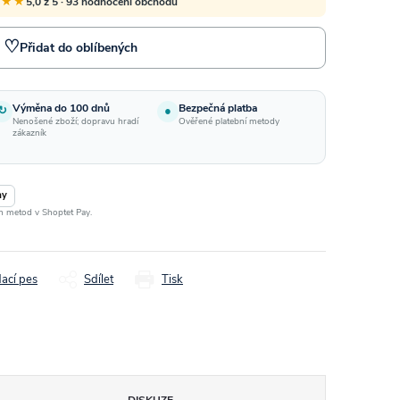
★★★
5,0 z 5 · 93 hodnocení obchodu
♡
Přidat do oblíbených
Výměna do 100 dnů
Bezpečná platba
↻
●
Nenošené zboží; dopravu hradí
Ověřené platební metody
zákazník
ay
ch metod v Shoptet Pay.
dací pes
Sdílet
Tisk
DISKUZE