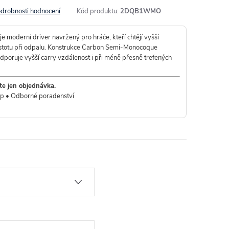
drobnosti hodnocení
Kód produktu:
2DQB1WMO
je moderní driver navržený pro hráče, kteří chtějí vyšší
ší jistotu při odpalu. Konstrukce Carbon Semi-Monocoque
odporuje vyšší carry vzdálenost i při méně přesně trefených
te jen objednávka.
up • Odborné poradenství