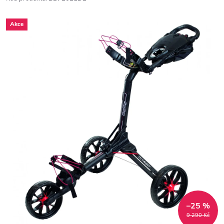
Akce
–25 %
9 290 Kč