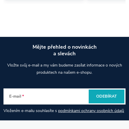
Mějte přehled o novinkách
a slevách
Z
Vložte svůj e-mail a my vám budeme zasílat informace o nových
á
produktech na našem e-shopu.
p
E-mail
ODEBÍRAT
a
Vložením e-mailu souhlasíte s
podmínkami ochrany osobních údajů
t