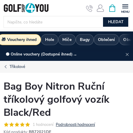
Přejít
NÁKUPNÍ
KOŠÍK
na
obsah
HLEDAT
🎁 Vouchery ihned
Hole
Míče
Bagy
Oblečení
Obu
→
🟢 Online vouchery (Dostupné ihned)
Tříkolové
Bag Boy Nitron Ruční
tříkolový golfový vozík
Black/Red
1 hodnocení
Podrobnosti hodnocení
Kód produktu:
BB72021DE