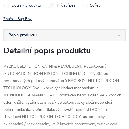
Dotaz k produktu
Hlídací pes
Sdílet
Značka:
Bag Boy
Popis produktu
Detailní popis produktu
VYZKOUŠEJTE - UNIKÁTNÍ & REVOLUČNÍ:_Patentovaný
AUTOMATIC NITRON PISTON FECHING MECHANISM od
renomovaných golfových inovátorů BAG BOY_ NITRON PISTON
TECHNOLOGY: Dvou-krokový skládací mechanismus.
JEDNODUCHÁ MANIPULACE: postaven nebo složen ve 2 krocích
odemkněte, vytáhněte a vozík se automaticky složí nebo složí
během několika vteřin s tlakovým systémem "NITRON" •
Revoluční NITRON PISTON TECHNOLOGY: automaticky
skládatelný / rozkládatelný ve 2 krocích patentovaným tlakovým