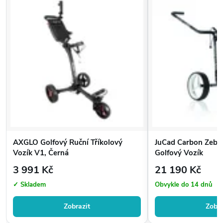
AXGLO Golfový Ruční Tříkolový
JuCad Carbon Zebr
Vozík V1, Černá
Golfový Vozík
3 991 Kč
21 190 Kč
✓ Skladem
Obvykle do 14 dnů
Zobrazit
Zobra