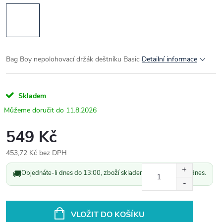
Bag Boy nepolohovací držák deštníku Basic
Detailní informace
Skladem
11.8.2026
549 Kč
453,72 Kč bez DPH
Měrná
🚚
Objednáte-li dnes do 13:00, zboží skladem odešleme ještě dnes.
cena:
VLOŽIT DO KOŠÍKU