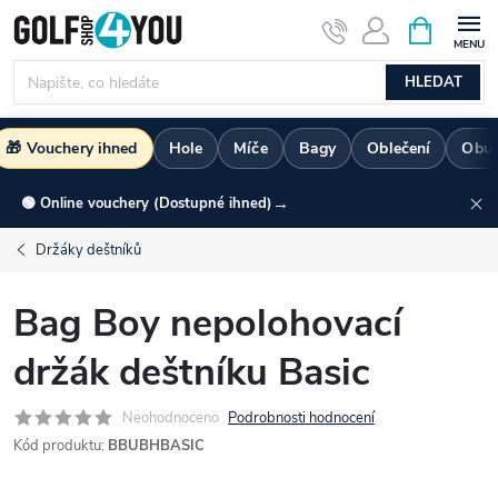
Přejít
NÁKUPNÍ
KOŠÍK
na
obsah
HLEDAT
🎁 Vouchery ihned
Hole
Míče
Bagy
Oblečení
Obu
→
🟢 Online vouchery (Dostupné ihned)
Držáky deštníků
Bag Boy nepolohovací
držák deštníku Basic
Neohodnoceno
Podrobnosti hodnocení
Kód produktu:
BBUBHBASIC