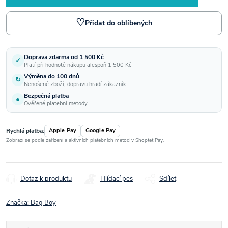
♡
Přidat do oblíbených
Doprava zdarma od 1 500 Kč
✓
Platí při hodnotě nákupu alespoň 1 500 Kč
Výměna do 100 dnů
↻
Nenošené zboží; dopravu hradí zákazník
Bezpečná platba
●
Ověřené platební metody
Rychlá platba:
Apple Pay
Google Pay
Zobrazí se podle zařízení a aktivních platebních metod v Shoptet Pay.
Dotaz k produktu
Hlídací pes
Sdílet
Značka:
Bag Boy