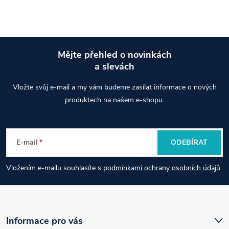
Mějte přehled o novinkách
a slevách
Z
Vložte svůj e-mail a my vám budeme zasílat informace o nových
á
produktech na našem e-shopu.
p
E-mail
ODEBÍRAT
a
Vložením e-mailu souhlasíte s
podmínkami ochrany osobních údajů
t
í
Informace pro vás