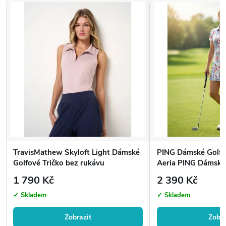
TravisMathew Skyloft Light Dámské
PING Dámské Golfov
Golfové Tričko bez rukávu
Aeria PING Dámské
Tričko Aeria | Golf
1 790 Kč
2 390 Kč
✓ Skladem
✓ Skladem
Zobrazit
Zobra