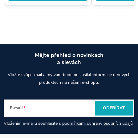
Mějte přehled o novinkách
a slevách
Z
Vložte svůj e-mail a my vám budeme zasílat informace o nových
á
produktech na našem e-shopu.
p
E-mail
ODEBÍRAT
a
Vložením e-mailu souhlasíte s
podmínkami ochrany osobních údajů
t