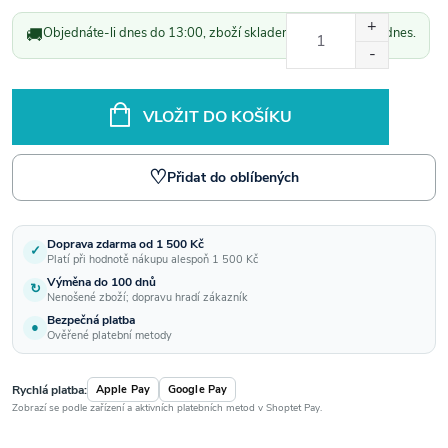
Měrná
🚚
Objednáte-li dnes do 13:00, zboží skladem odešleme ještě dnes.
cena:
VLOŽIT DO KOŠÍKU
♡
Přidat do oblíbených
Doprava zdarma od 1 500 Kč
✓
Platí při hodnotě nákupu alespoň 1 500 Kč
Výměna do 100 dnů
↻
Nenošené zboží; dopravu hradí zákazník
Bezpečná platba
●
Ověřené platební metody
Rychlá platba:
Apple Pay
Google Pay
Zobrazí se podle zařízení a aktivních platebních metod v Shoptet Pay.