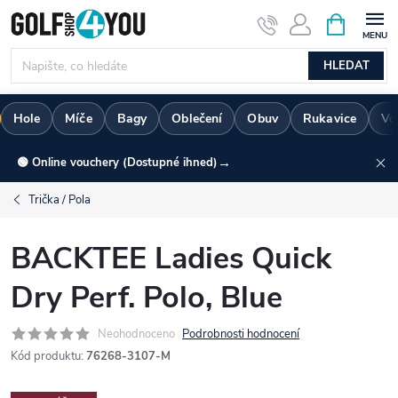
Přejít
NÁKUPNÍ
KOŠÍK
na
obsah
HLEDAT
Hole
Míče
Bagy
Oblečení
Obuv
Rukavice
Vo
→
🟢 Online vouchery (Dostupné ihned)
Trička / Pola
BACKTEE Ladies Quick
Dry Perf. Polo, Blue
Neohodnoceno
Podrobnosti hodnocení
Kód produktu:
76268-3107-M