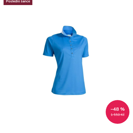
Poslední šance
–48 %
1 550 Kč