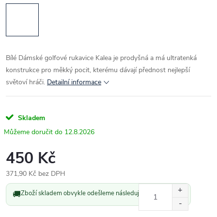
Bílé Dámské golfové rukavice Kalea je prodyšná a má ultratenká
konstrukce pro měkký pocit, kterému dávají přednost nejlepší
světoví hráči.
Detailní informace
Skladem
12.8.2026
450 Kč
371,90 Kč bez DPH
Měrná
🚚
Zboží skladem obvykle odešleme následující pracovní den.
cena: