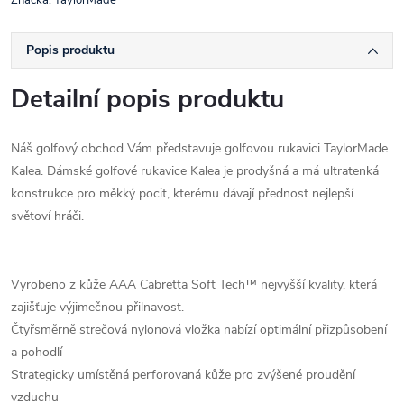
Popis produktu
Detailní popis produktu
Náš golfový obchod Vám představuje golfovou rukavici TaylorMade
Kalea. Dámské golfové rukavice Kalea je prodyšná a má ultratenká
konstrukce pro měkký pocit, kterému dávají přednost nejlepší
světoví hráči.
Vyrobeno z kůže AAA Cabretta Soft Tech™ nejvyšší kvality, která
zajišťuje výjimečnou přilnavost.
Čtyřsměrně strečová nylonová vložka nabízí optimální přizpůsobení
a pohodlí
Strategicky umístěná perforovaná kůže pro zvýšené proudění
vzduchu