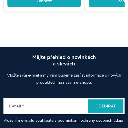
Zobrazit
Zobra
Mějte přehled o novinkách
a slevách
Z
Vložte svůj e-mail a my vám budeme zasílat informace o nových
á
produktech na našem e-shopu.
p
E-mail
ODEBÍRAT
a
Vložením e-mailu souhlasíte s
podmínkami ochrany osobních údajů