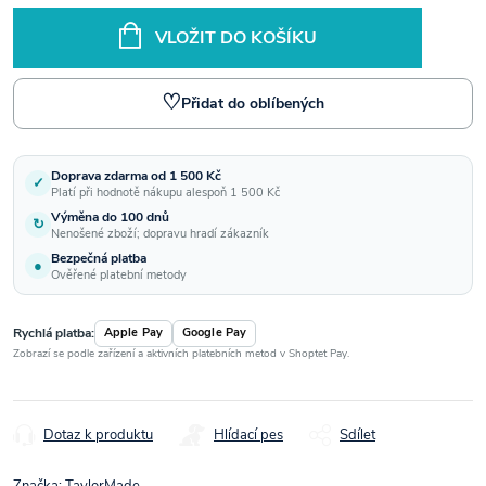
VLOŽIT DO KOŠÍKU
♡
Přidat do oblíbených
Doprava zdarma od 1 500 Kč
✓
Platí při hodnotě nákupu alespoň 1 500 Kč
Výměna do 100 dnů
↻
Nenošené zboží; dopravu hradí zákazník
Bezpečná platba
●
Ověřené platební metody
Rychlá platba:
Apple Pay
Google Pay
Zobrazí se podle zařízení a aktivních platebních metod v Shoptet Pay.
Dotaz k produktu
Hlídací pes
Sdílet
Značka:
TaylorMade