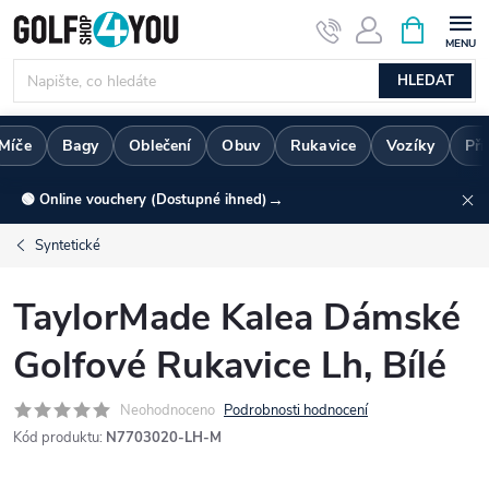
Přejít
NÁKUPNÍ
KOŠÍK
na
obsah
HLEDAT
Míče
Bagy
Oblečení
Obuv
Rukavice
Vozíky
Pří
→
🟢 Online vouchery (Dostupné ihned)
Syntetické
TaylorMade Kalea Dámské
Golfové Rukavice Lh, Bílé
Neohodnoceno
Podrobnosti hodnocení
Kód produktu:
N7703020-LH-M