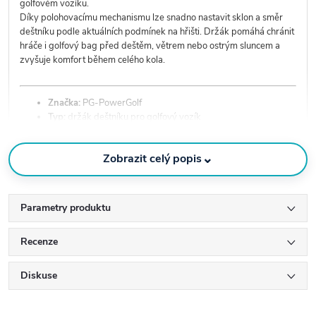
golfovém vozíku.
Díky polohovacímu mechanismu lze snadno nastavit sklon a směr
deštníku podle aktuálních podmínek na hřišti. Držák pomáhá chránit
hráče i golfový bag před deštěm, větrem nebo ostrým sluncem a
zvyšuje komfort během celého kola.
Značka:
PG-PowerGolf
Typ:
držák deštníku pro golfový vozík
Materiál:
titan
Konstrukce:
lehká a odolná
⌄
Zobrazit celý popis
Vlastnosti:
polohovací, nastavitelný sklon
Určení:
golfové vozíky
Použití:
ochrana před deštěm a sluncem
Parametry produktu
Hlavní výhody:
Možnost nastavení směru a úhlu deštníku
Recenze
Lehká a odolná titanová konstrukce
Vyšší komfort během hry za nepříznivého počasí
Diskuse
Pomáhá chránit hráče i golfový bag
Stabilní uchycení deštníku
Snadná montáž a používání