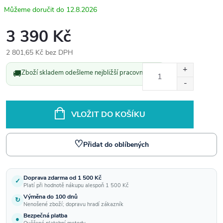
12.8.2026
3 390 Kč
2 801,65 Kč bez DPH
Měrná
🚚
Zboží skladem odešleme nejbližší pracovní den.
cena:
VLOŽIT DO KOŠÍKU
♡
Přidat do oblíbených
Doprava zdarma od 1 500 Kč
✓
Platí při hodnotě nákupu alespoň 1 500 Kč
Výměna do 100 dnů
↻
Nenošené zboží; dopravu hradí zákazník
Bezpečná platba
●