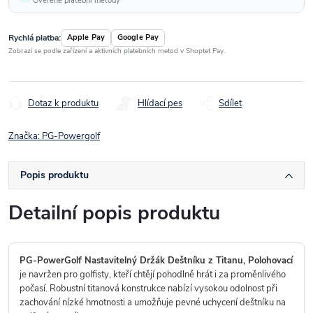
Ověřené platební metody
Rychlá platba:
Apple Pay
Google Pay
Zobrazí se podle zařízení a aktivních platebních metod v Shoptet Pay.
Dotaz k produktu
Hlídací pes
Sdílet
Značka:
PG-Powergolf
Popis produktu
Detailní popis produktu
PG-PowerGolf Nastavitelný Držák Deštníku z Titanu, Polohovací
je navržen pro golfisty, kteří chtějí pohodlně hrát i za proměnlivého
počasí. Robustní titanová konstrukce nabízí vysokou odolnost při
zachování nízké hmotnosti a umožňuje pevné uchycení deštníku na