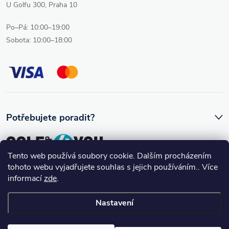
U Golfu 300, Praha 10
Po–Pá: 10:00–19:00
Sobota: 10:00–18:00
Potřebujete poradit?
Tento web používá soubory cookie. Dalším procházením
tohoto webu vyjadřujete souhlas s jejich používáním.. Více
Ozve se vám skutečný člověk, který golfovému vybavení rozumí.
informací
zde
.
Nastavení
Copyright 2026
Golfshop4you
. Všechna práva vyhrazena.
Upravit
nastavení cookies