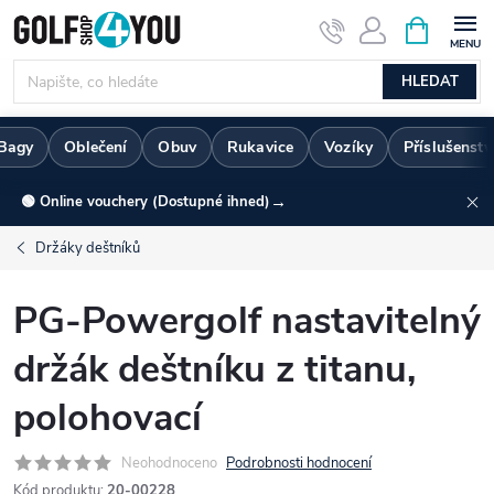
Přejít
NÁKUPNÍ
KOŠÍK
na
obsah
HLEDAT
Bagy
Oblečení
Obuv
Rukavice
Vozíky
Příslušenstv
→
🟢 Online vouchery (Dostupné ihned)
Držáky deštníků
PG-Powergolf nastavitelný
držák deštníku z titanu,
polohovací
Neohodnoceno
Podrobnosti hodnocení
Kód produktu:
20-00228