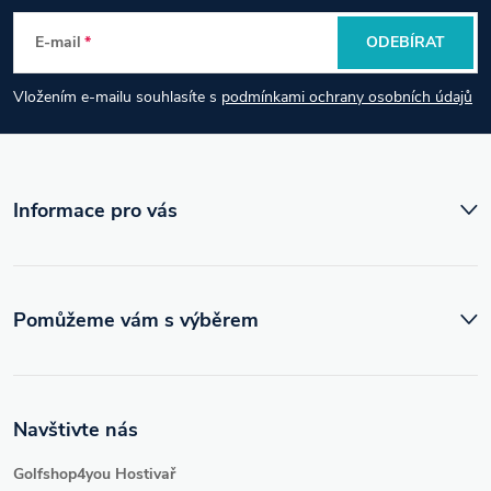
p
E-mail
ODEBÍRAT
a
Vložením e-mailu souhlasíte s
podmínkami ochrany osobních údajů
t
í
Informace pro vás
Pomůžeme vám s výběrem
Navštivte nás
Golfshop4you Hostivař