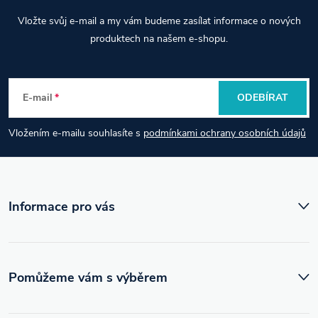
Z
Vložte svůj e-mail a my vám budeme zasílat informace o nových
á
produktech na našem e-shopu.
p
E-mail
ODEBÍRAT
a
Vložením e-mailu souhlasíte s
podmínkami ochrany osobních údajů
t
í
Informace pro vás
Pomůžeme vám s výběrem