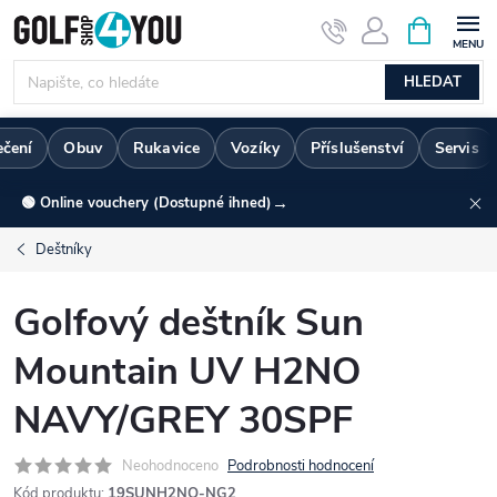
Přejít
NÁKUPNÍ
KOŠÍK
na
obsah
HLEDAT
ečení
Obuv
Rukavice
Vozíky
Příslušenství
Servis
→
🟢 Online vouchery (Dostupné ihned)
Deštníky
Golfový deštník Sun
Mountain UV H2NO
NAVY/GREY 30SPF
Neohodnoceno
Podrobnosti hodnocení
Kód produktu:
19SUNH2NO-NG2