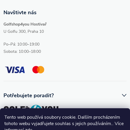
Navštivte nás
Golfshop4you Hostivař
U Golfu 300, Praha 10
Po–Pá: 10:00–19:00
Sobota: 10:00–18:00
Potřebujete poradit?
Tento web používá soubory cookie. Dalším procházením
tohoto webu vyjadřujete souhlas s jejich používáním.. Více
Ozve se vám skutečný člověk, který golfovému vybavení rozumí.