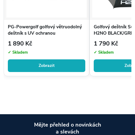
PG-Powergolf golfový větruodolný
Golfový deštník S
deštník s UV ochranou
H2NO BLACK/GREY
1 890 Kč
1 790 Kč
✓ Skladem
✓ Skladem
Zobrazit
Zobra
Mějte přehled o novinkách
a slevách