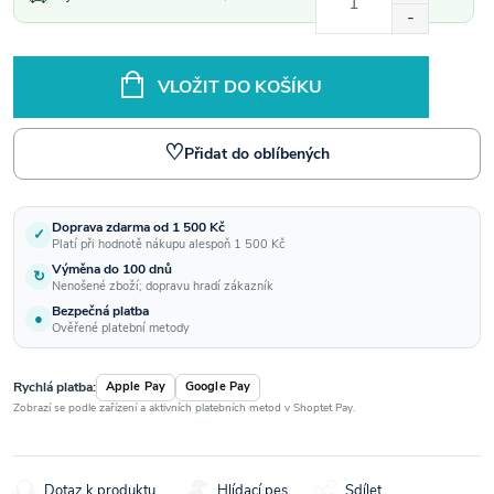
cena:
VLOŽIT DO KOŠÍKU
♡
Přidat do oblíbených
Doprava zdarma od 1 500 Kč
✓
Platí při hodnotě nákupu alespoň 1 500 Kč
Výměna do 100 dnů
↻
Nenošené zboží; dopravu hradí zákazník
Bezpečná platba
●
Ověřené platební metody
Rychlá platba:
Apple Pay
Google Pay
Zobrazí se podle zařízení a aktivních platebních metod v Shoptet Pay.
Dotaz k produktu
Hlídací pes
Sdílet