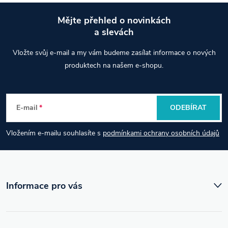
Mějte přehled o novinkách
a slevách
Z
Vložte svůj e-mail a my vám budeme zasílat informace o nových
á
produktech na našem e-shopu.
p
E-mail
ODEBÍRAT
a
Vložením e-mailu souhlasíte s
podmínkami ochrany osobních údajů
t
í
Informace pro vás