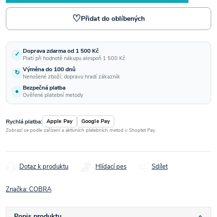
♡
Přidat do oblíbených
Doprava zdarma od 1 500 Kč
✓
Platí při hodnotě nákupu alespoň 1 500 Kč
Výměna do 100 dnů
↻
Nenošené zboží; dopravu hradí zákazník
Bezpečná platba
●
Ověřené platební metody
Rychlá platba:
Apple Pay
Google Pay
Zobrazí se podle zařízení a aktivních platebních metod v Shoptet Pay.
Dotaz k produktu
Hlídací pes
Sdílet
Značka:
COBRA
Popis produktu