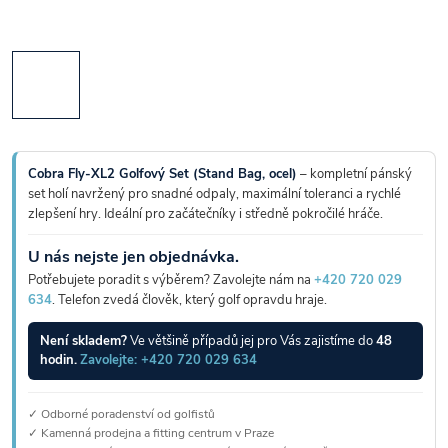
Cobra Fly-XL2 Golfový Set (Stand Bag, ocel)
– kompletní pánský
set holí navržený pro snadné odpaly, maximální toleranci a rychlé
zlepšení hry. Ideální pro začátečníky i středně pokročilé hráče.
U nás nejste jen objednávka.
Potřebujete poradit s výběrem? Zavolejte nám na
+420 720 029
634
. Telefon zvedá člověk, který golf opravdu hraje.
Není skladem?
Ve většině případů jej pro Vás zajistíme do
48
hodin.
Zavolejte: +420 720 029 634
✓ Odborné poradenství od golfistů
✓ Kamenná prodejna a fitting centrum v Praze