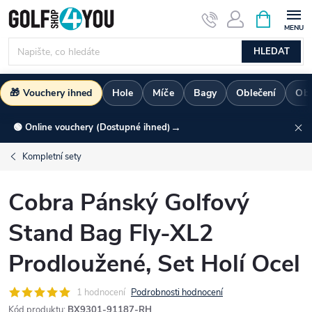
Přejít
NÁKUPNÍ
KOŠÍK
na
obsah
HLEDAT
🎁 Vouchery ihned
Hole
Míče
Bagy
Oblečení
Ob
→
🟢 Online vouchery (Dostupné ihned)
Kompletní sety
Cobra Pánský Golfový
Stand Bag Fly-XL2
Prodloužené, Set Holí Ocel
1 hodnocení
Podrobnosti hodnocení
Kód produktu:
BX9301-91187-RH