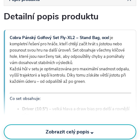
Detailní popis produktu
Cobra Pánský Golfový Set Fly-XL2 – Stand Bag, ocel
je
kompletní řešení pro hráče, kteří chtějí začít hrát s jistotou nebo
posunout svou hru na další úroveň. Set obsahuje všechny klíčové
hole, které jsou navrženy tak, aby odpouštěly chyby a pomáhaly
vám dosahovat stabilních výsledků.
Každá hůl v setu je optimalizována pro maximální snadnost odpalu,
vyšší trajektorii a lepší kontrolu. Díky tomu získáte větší jistotu při
každém úderu – od odpaliště až po green.
Co set obsahuje:
Driver (10.5°)
– velká hlava a draw bias pro delší a rovnější
rány
Fairway wood
– snadný launch z tee i fairwaye
Hybrid
– ideální náhrada dlouhých želez
⌄
Zobrazit celý popis
Železa 6–SW
– cavity back konstrukce pro maximální