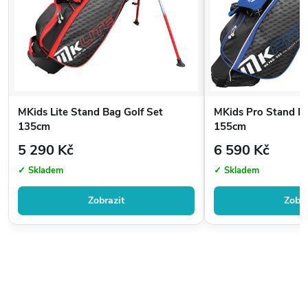
Rychlé dodání z ČR
Možnost výměny bez komplikací
Ověřený prodejce golfového vybavení
MKids Lite Stand Bag Golf Set
MKids Pro Stand Ba
135cm
155cm
5 290 Kč
6 590 Kč
✓ Skladem
✓ Skladem
Zobrazit
Zobra