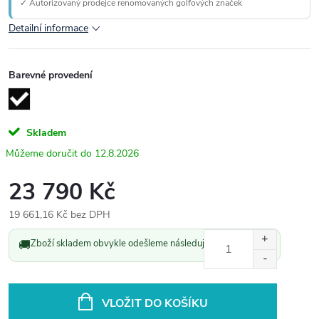
✓ Autorizovaný prodejce renomovaných golfových značek
Detailní informace
Barevné provedení
Skladem
12.8.2026
23 790 Kč
19 661,16 Kč bez DPH
Měrná
🚚
Zboží skladem obvykle odešleme následující pracovní den.
cena:
VLOŽIT DO KOŠÍKU