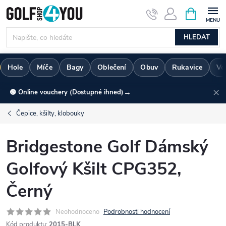
Přejít
NÁKUPNÍ
KOŠÍK
na
obsah
HLEDAT
Hole
Míče
Bagy
Oblečení
Obuv
Rukavice
Vo
→
🟢 Online vouchery (Dostupné ihned)
Čepice, kšilty, klobouky
Bridgestone Golf Dámský
Golfový Kšilt CPG352,
Černý
Neohodnoceno
Podrobnosti hodnocení
Kód produktu:
2015-BLK