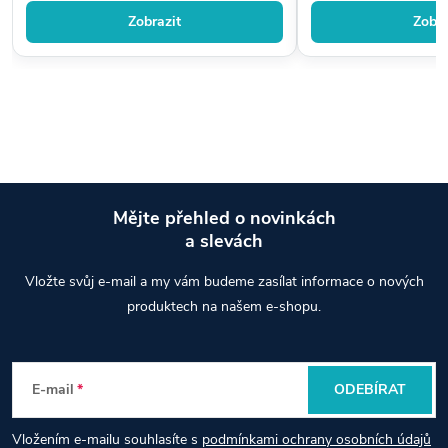
Zobrazit
Zobra
Mějte přehled o novinkách
a slevách
Z
Vložte svůj e-mail a my vám budeme zasílat informace o nových
á
produktech na našem e-shopu.
p
E-mail
ODEBÍRAT
a
Vložením e-mailu souhlasíte s
podmínkami ochrany osobních údajů