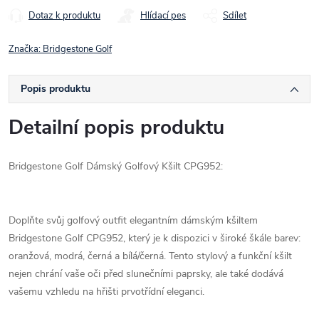
Dotaz k produktu
Hlídací pes
Sdílet
Značka:
Bridgestone Golf
Popis produktu
Detailní popis produktu
Bridgestone Golf Dámský Golfový Kšilt CPG952:
Doplňte svůj golfový outfit elegantním dámským kšiltem
Bridgestone Golf CPG952, který je k dispozici v široké škále barev:
oranžová, modrá, černá a bílá/černá. Tento stylový a funkční kšilt
nejen chrání vaše oči před slunečními paprsky, ale také dodává
vašemu vzhledu na hřišti prvotřídní eleganci.