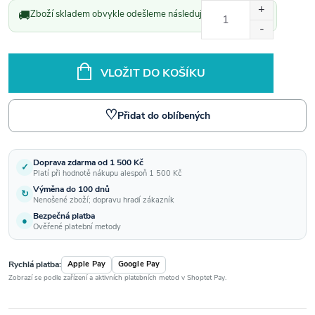
Měrná
🚚
Zboží skladem obvykle odešleme následující pracovní den.
cena:
VLOŽIT DO KOŠÍKU
♡
Přidat do oblíbených
Doprava zdarma od 1 500 Kč
✓
Platí při hodnotě nákupu alespoň 1 500 Kč
Výměna do 100 dnů
↻
Nenošené zboží; dopravu hradí zákazník
Bezpečná platba
●
Ověřené platební metody
Rychlá platba:
Apple Pay
Google Pay
Zobrazí se podle zařízení a aktivních platebních metod v Shoptet Pay.