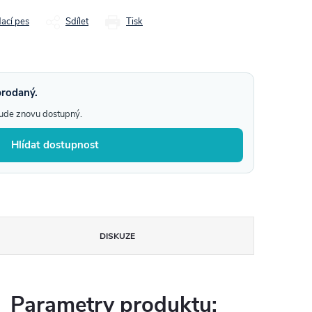
dací pes
Sdílet
Tisk
prodaný.
bude znovu dostupný.
Hlídat dostupnost
DISKUZE
Parametry produktu: