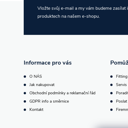
Z
Vložte svůj e-mail a my vám budeme zasílat
produktech na našem e-shopu.
á
p
a
t
Informace pro vás
Pomůž
í
O NÁS
Fitting
Jak nakupovat
Servis 
Obchodní podmínky a reklamační řád
Poradi
GDPR info a směrnice
Poslat
Kontakt
Firemn