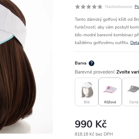
Neohodnoceno
Po
Tento dámský golfový kšilt od Br
funkčností, aby vám poskytl kom
bílo-modré barevné kombinaci přin
každému golfovému outfitu.
Deta
Barva
?
Barevné provedení:
Zvolte var
Bílá
Růžová
Černá
990 Kč
818,18 Kč bez DPH