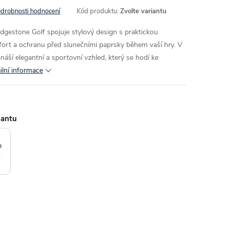
drobnosti hodnocení
Kód produktu:
Zvolte variantu
idgestone Golf spojuje stylový design s praktickou
fort a ochranu před slunečními paprsky během vaší hry. V
áší elegantní a sportovní vzhled, který se hodí ke
ilní informace
iantu