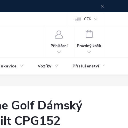
CZK
NÁKUPNÍ
KOŠÍK
Prázdný košík
Přihlášení
Rukavice
Vozíky
Příslušenství
Ser
ne Golf Dámský
šilt CPG152