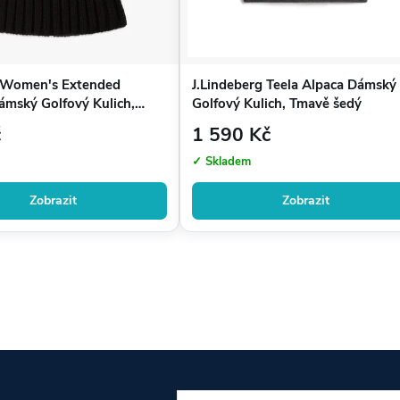
 Women's Extended
J.Lindeberg Teela Alpaca Dámský
mský Golfový Kulich,
Golfový Kulich, Tmavě šedý
č
1 590 Kč
✓ Skladem
Zobrazit
Zobrazit