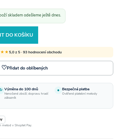
boží skladem odešleme ještě dnes.
IT DO KOŠÍKU
★★★
5,0 z 5 · 93 hodnocení obchodu
♡
Přidat do oblíbených
Výměna do 100 dnů
Bezpečná platba
↻
●
Nenošené zboží; dopravu hradí
Ověřené platební metody
zákazník
ay
ch metod v Shoptet Pay.