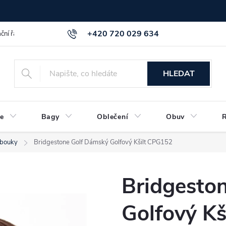
+420 720 029 634
ční řád
GDPR info a směrnice
Kontakt
HLEDAT
e
Bagy
Oblečení
Obuv
lobouky
Bridgestone Golf Dámský Golfový Kšilt CPG152
Bridgesto
Golfový K