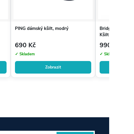
PING dámský kšilt, modrý
Bridgestone Gol
Kšilt CPG352, R
690 Kč
990 Kč
✓ Skladem
✓ Skladem
Zobrazit
Zo