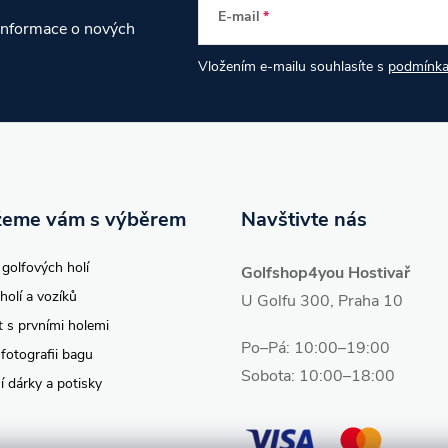
E-mail
 informace o nových
Vložením e-mailu souhlasíte s
podmínka
eme vám s výběrem
Navštivte nás
 golfových holí
Golfshop4you Hostivař
holí a vozíků
U Golfu 300, Praha 10
t s prvními holemi
Po–Pá: 10:00–19:00
 fotografii bagu
Sobota: 10:00–18:00
í dárky a potisky