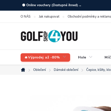
Přejít
→
🟢 Online vouchery (Dostupné ihned)
na
O NÁS
Jak nakupovat
Obchodní podmínky a reklama
obsah
🔥Výprodej až -80%
Hole
Míč
Oblečení
Dámské oblečení
Čepice, kšilty, k
Domů