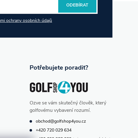
ODEBÍRAT
mi ochrany osobních údajů
Potřebujete poradit?
Ozve se vám skutečný člověk, který
golfovému vybavení rozumí.
obchod@golfshop4you.cz
+420 720 029 634