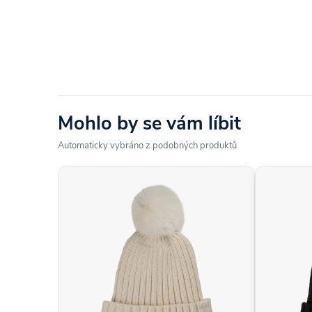
Ochrana před slunečními paprsky během hry
Mohlo by se vám líbit
Komfortní nošení během celého kola golfu
Automaticky vybráno z podobných produktů
Dámský střih pro dokonalé přizpůsobení