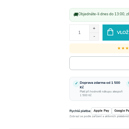
Měrná
cena:
🚚
Objednáte-li dnes do 13:00, z
VLOŽ
★★
Doprava zdarma od 1 500
✓
Kč
Platí při hodnotě nákupu alespoň
1 500 Kč
Rychlá platba:
Apple Pay
Google P
Zobrazí se podle zařízení a aktivních platební