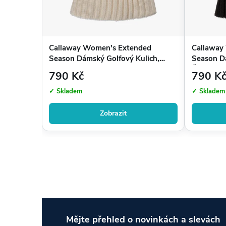
Callaway Women's Extended
Callaway
Season Dámský Golfový Kulich,
Season Dá
Ideální doplněk ke golfovým oblečení pro ženy
Béžový
Černý
790 Kč
790 K
✓ Skladem
✓ Skladem
Zobrazit
Mějte přehled o novinkách
a slevách